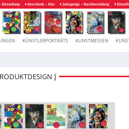
 Bestellung
Geschenk – Abo
Jahrgangs – Nachbestellung
Einzelh
LUNGEN
KÜNSTLERPORTRÄTS
KUNSTMESSEN
KUNS
PRODUKTDESIGN ]