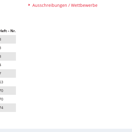
Ausschreibungen / Wettbewerbe
Heft – Nr.
3
3
3
4
7
63
70
70
74