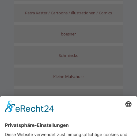
Petra Kaster / Cartoons / Illustrationen / Comics
boesner
Schmincke
Kleine Malschule
freie Akademie „ARTENWERK”